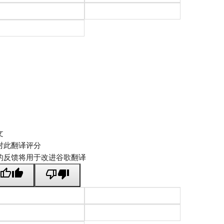
文
对此翻译评分
的反馈将用于改进谷歌翻译