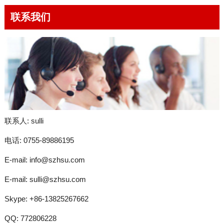
联系我们
联系人: sulli
电话: 0755-89886195
E-mail:
info@szhsu.com
E-mail:
sulli@szhsu.com
Skype:
+86-13825267662
QQ:
772806228