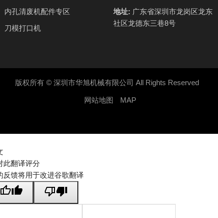
内孔清废机配件专区
地址:
广东省深圳市龙岗区龙东
社区龙德东三巷8号
刀模打口机
版权所有 ©
深圳市华旭机械有限公司
All Rights Reserved
网站地图
MAP
文
对此翻译评分
的反馈将用于改进谷歌翻译